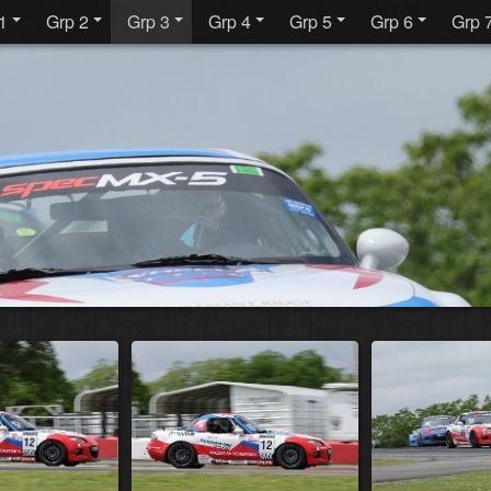
1
Grp 2
Grp 3
Grp 4
Grp 5
Grp 6
Grp 