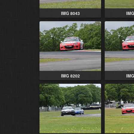
IMG 8043
IMG
IMG 8202
IMG