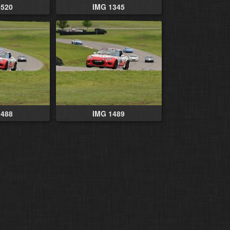
0520
IMG 1345
1488
IMG 1489