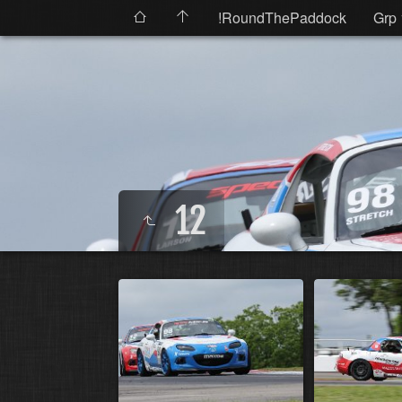
!RoundThePaddock
Grp 
12