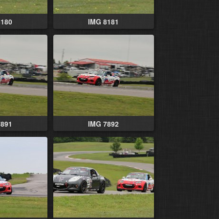
8180
IMG 8181
7891
IMG 7892