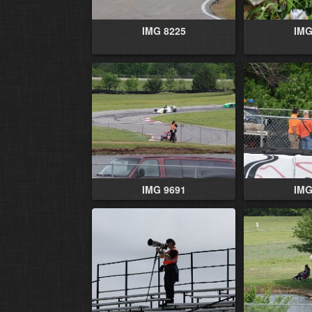
IMG 8225
IMG
IMG 9691
IMG