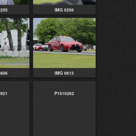
0255
IMG 0256
0606
IMG 0613
0921
P1510262