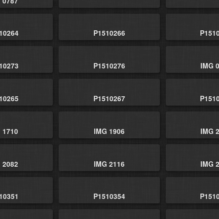
 0787
10264
P1510266
P151
10273
P1510276
IMG 
10265
P1510267
P151
 1710
IMG 1906
IMG 
 2082
IMG 2116
IMG 
10351
P1510354
P151