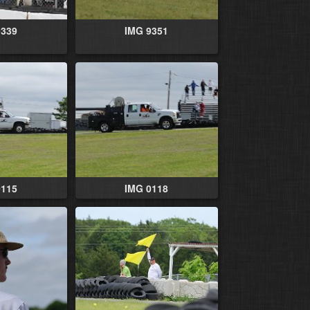
9339
IMG 9351
0115
IMG 0118