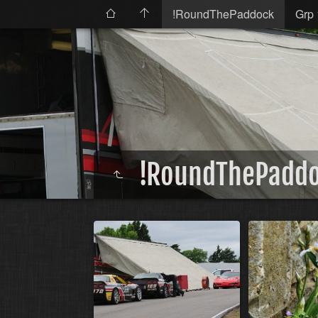
!RoundThePaddock
Grp 
!RoundThePadd