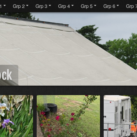
1
Grp 2
Grp 3
Grp 4
Grp 5
Grp 6
Grp 
ock