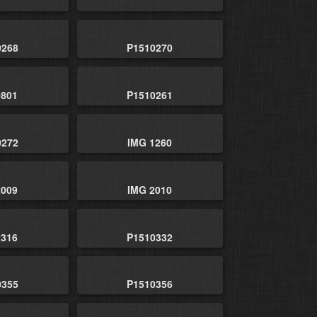
0268
P1510270
0801
P1510261
0272
IMG 1260
2009
IMG 2010
2316
P1510332
0355
P1510356