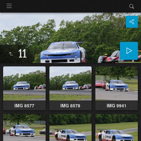
11
IMG 8577
IMG 8578
IMG 9941