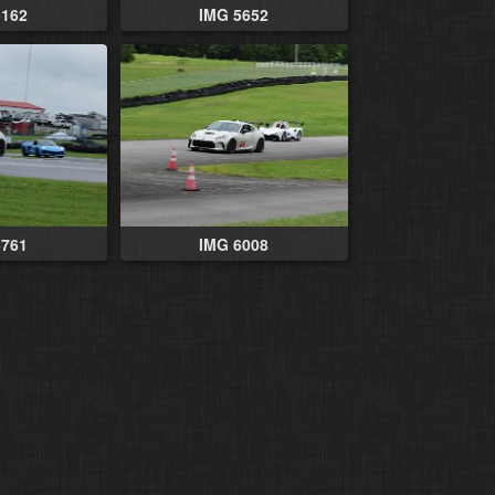
5162
IMG 5652
5761
IMG 6008