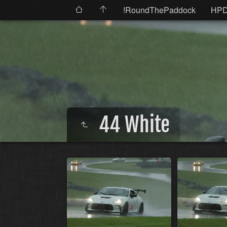
!RoundThePaddock
HP
44 White