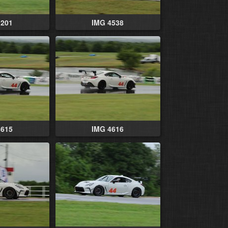
1201
IMG 4538
4615
IMG 4616