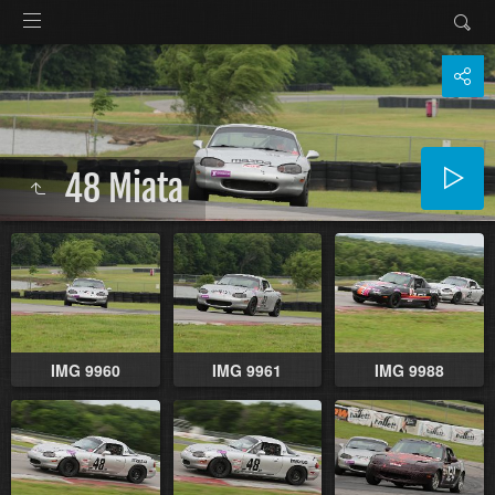
48 Miata
IMG 9960
IMG 9961
IMG 9988