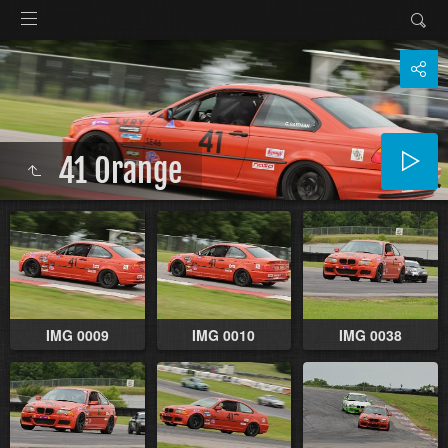
41 Orange
IMG 0009
IMG 0010
IMG 0038