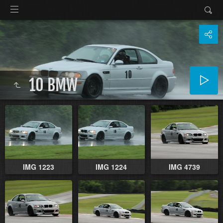
10 BMW
IMG 1223
IMG 1224
IMG 4739