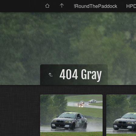
!RoundThePaddock
HP
404 Gray