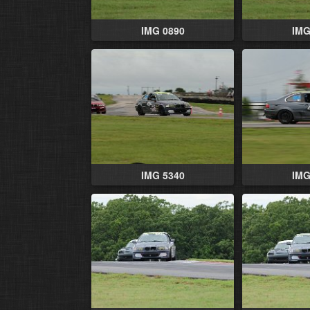
IMG 0890
IMG
IMG 5340
IMG