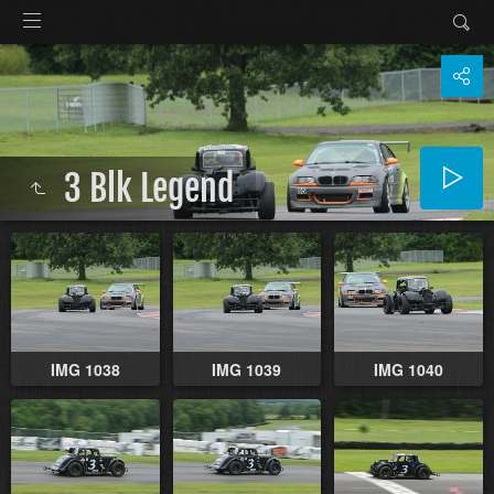
3 Blk Legend
IMG 1038
IMG 1039
IMG 1040