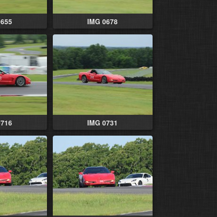
0655
IMG 0678
0716
IMG 0731