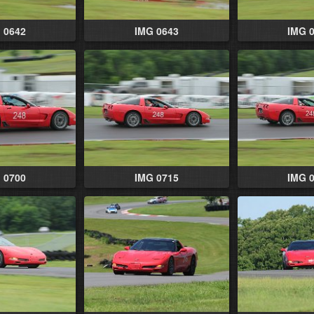
 0642
IMG 0643
IMG 
 0700
IMG 0715
IMG 