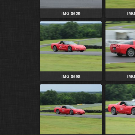
IMG 0629
IMG
IMG 0698
IMG