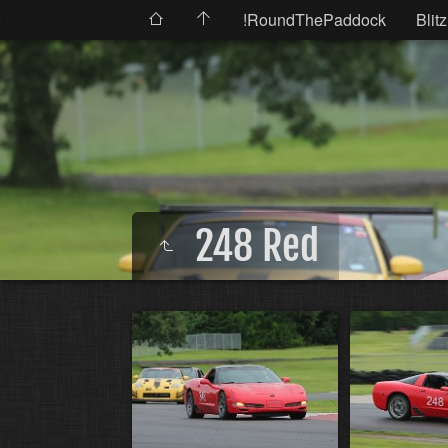
!RoundThePaddock
Blitz
248 Red