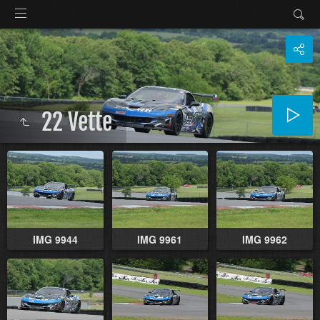
22 Vette
IMG 9944
IMG 9961
IMG 9962