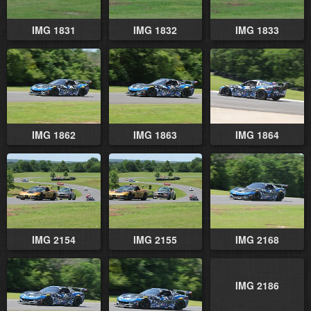
IMG 1831
IMG 1832
IMG 1833
IMG 1862
IMG 1863
IMG 1864
IMG 2154
IMG 2155
IMG 2168
IMG 2186