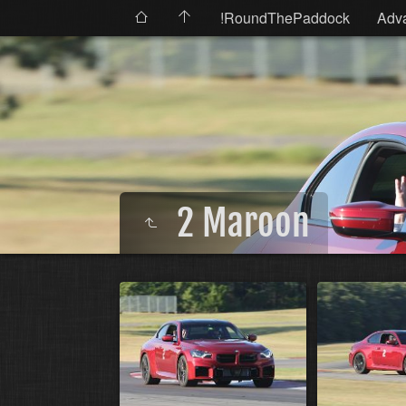
!RoundThePaddock
Adv
2 Maroon