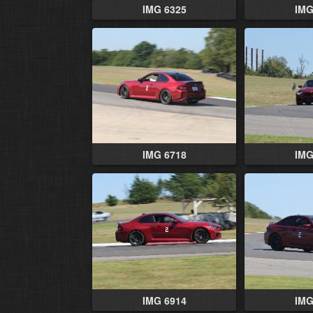
IMG 6325
IMG
IMG 6718
IMG
IMG 6914
IMG