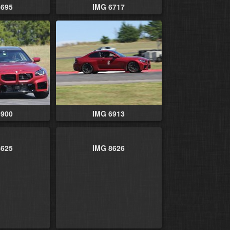
6695
IMG 6717
6900
IMG 6913
8625
IMG 8626