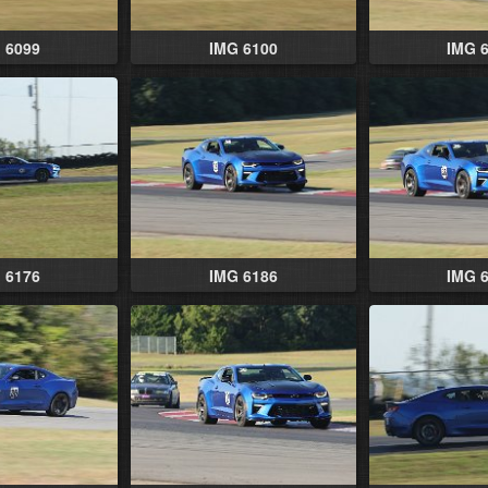
 6099
IMG 6100
IMG 
 6176
IMG 6186
IMG 