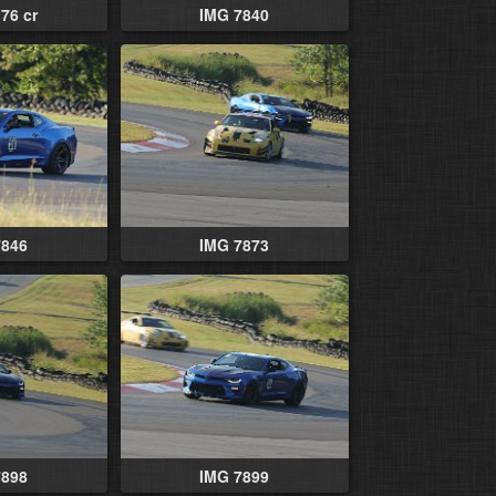
76 cr
IMG 7840
7846
IMG 7873
7898
IMG 7899