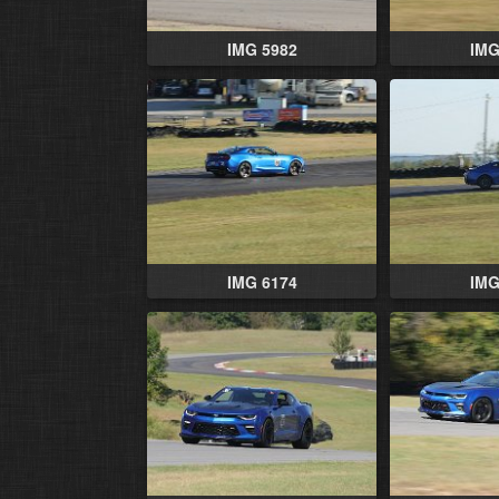
IMG 5982
IMG
IMG 6174
IMG