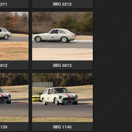
0211
IMG 0212
0812
IMG 0813
1139
IMG 1140