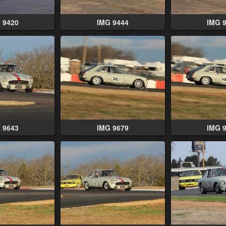
 9420
IMG 9444
IMG 
 9643
IMG 9679
IMG 