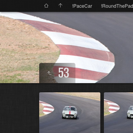
!PaceCar
!RoundThePad
53