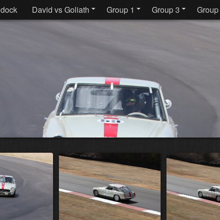
dock
David vs Goliath
Group 1
Group 3
Group