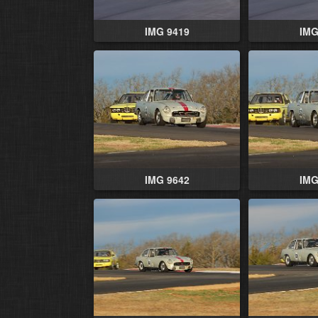
IMG 9419
IMG
IMG 9642
IMG