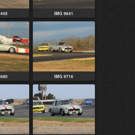
9445
IMG 9641
9680
IMG 9716