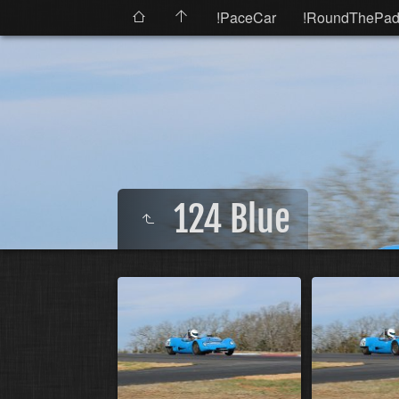
!PaceCar
!RoundThePad
124 Blue