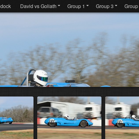
dock
David vs Goliath
Group 1
Group 3
Group