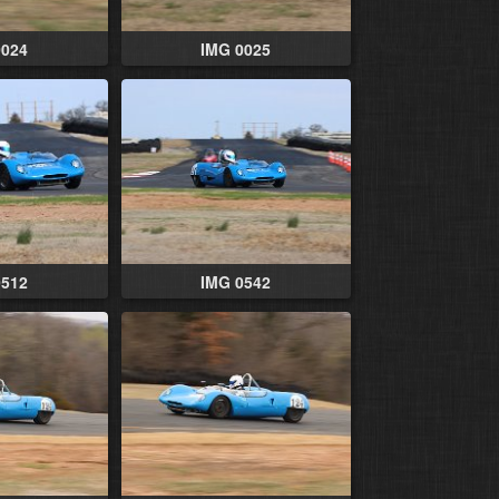
0024
IMG 0025
0512
IMG 0542