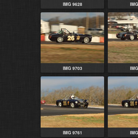
IMG 9628
IMG
IMG 9703
IMG
IMG 9761
IMG