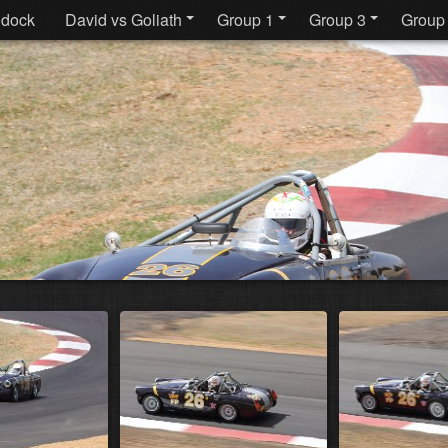
dock
David vs Goliath
Group 1
Group 3
Group