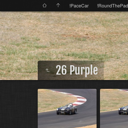
!PaceCar
!RoundThePad
26 Purple