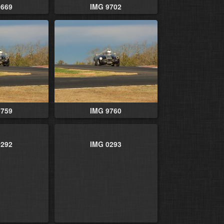
9669
IMG 9702
9759
IMG 9760
0292
IMG 0293