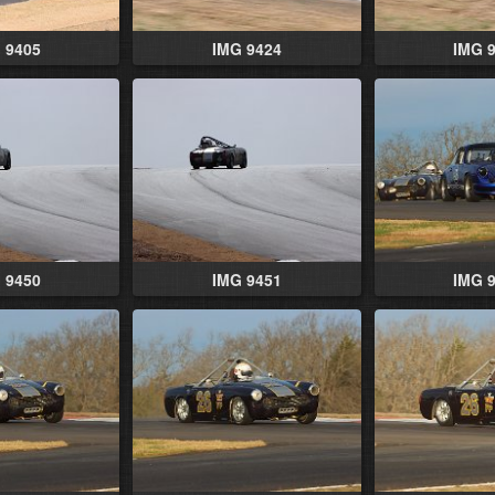
 9405
IMG 9424
IMG 
 9450
IMG 9451
IMG 