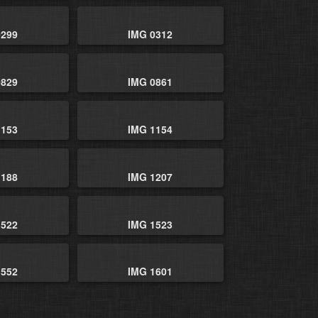
0299
IMG 0312
0829
IMG 0861
1153
IMG 1154
1188
IMG 1207
1522
IMG 1523
1552
IMG 1601