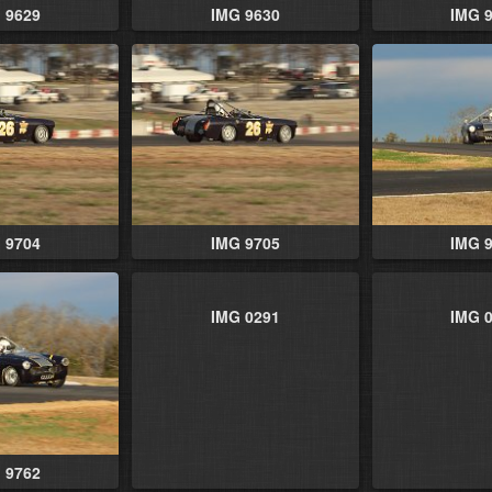
 9629
IMG 9630
IMG 
 9704
IMG 9705
IMG 
IMG 0291
IMG 
 9762