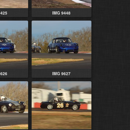
9425
IMG 9448
9626
IMG 9627