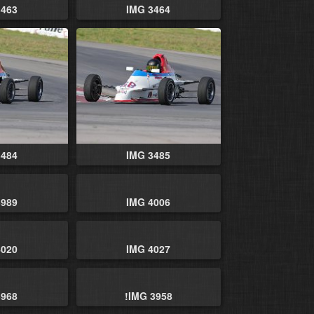
3463
IMG 3464
3484
IMG 3485
3989
IMG 4006
4020
IMG 4027
3968
!IMG 3958