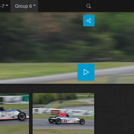
-7
Group 6