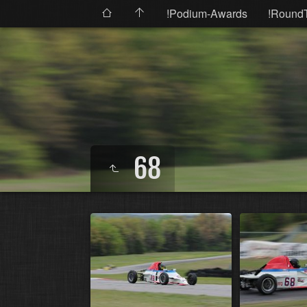
!Podium-Awards
!Round
68