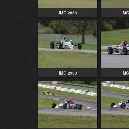
IMG 2858
IMG
IMG 2930
IMG