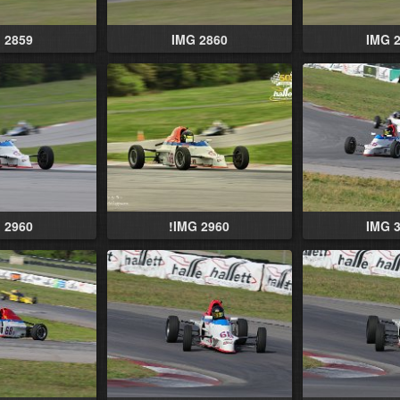
 2859
IMG 2860
IMG 
 2960
!IMG 2960
IMG 