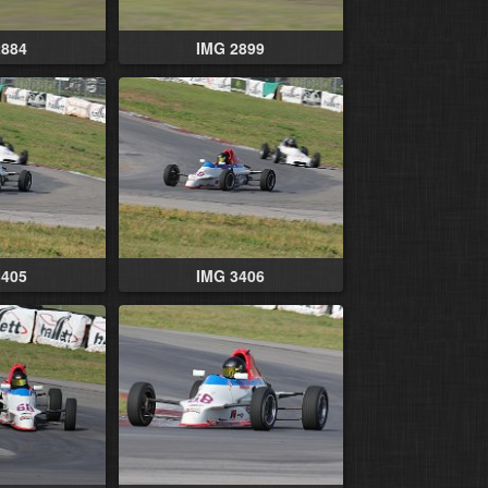
2884
IMG 2899
3405
IMG 3406