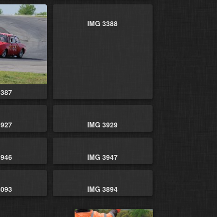
IMG 3388
3387
3927
IMG 3929
3946
IMG 3947
4093
IMG 3894