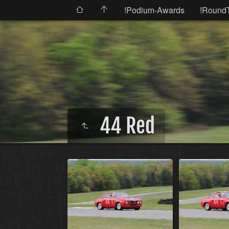
!Podium-Awards
!Round
44 Red