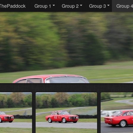
ThePaddock
Group 1
Group 2
Group 3
Group 4