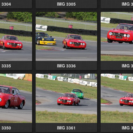
 3304
IMG 3305
IMG 
 3335
IMG 3336
IMG 
 3350
IMG 3361
IMG 