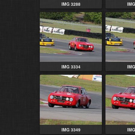
IMG 3288
IMG
IMG 3334
IMG
IMG 3349
IMG