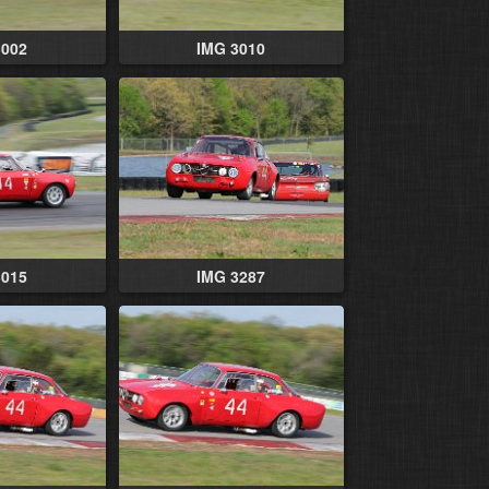
3002
IMG 3010
3015
IMG 3287