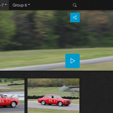
-7
Group 6