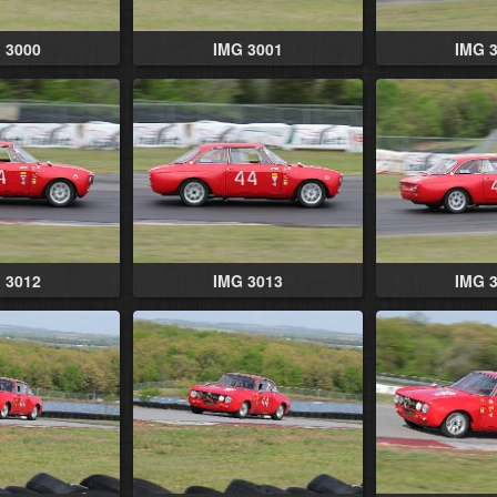
 3000
IMG 3001
IMG 
 3012
IMG 3013
IMG 