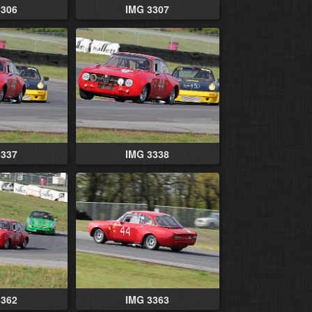
3306
IMG 3307
3337
IMG 3338
3362
IMG 3363