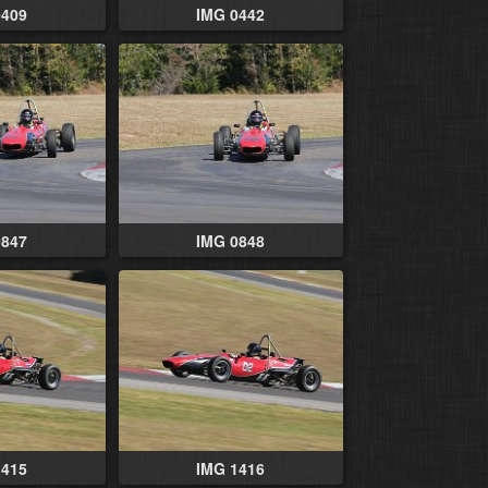
0409
IMG 0442
0847
IMG 0848
1415
IMG 1416