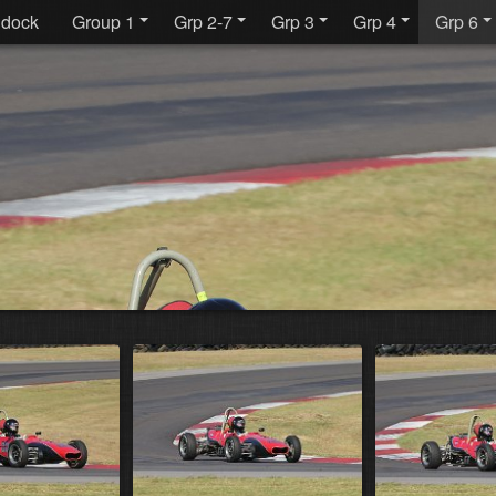
dock
Group 1
Grp 2-7
Grp 3
Grp 4
Grp 6