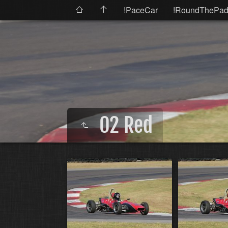
!PaceCar
!RoundThePad
02 Red