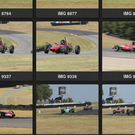
 8764
IMG 8877
IMG 
 9337
IMG 9338
IMG 