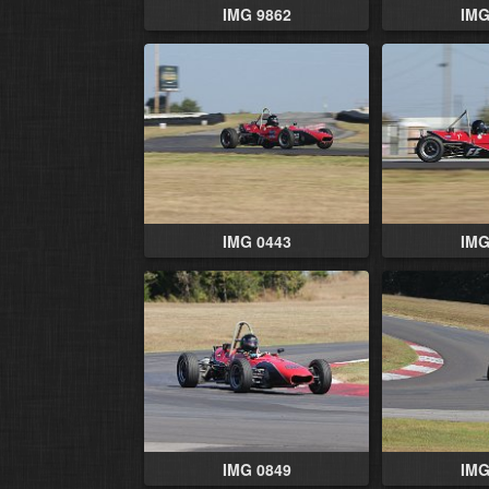
IMG 9862
IMG
IMG 0443
IMG
IMG 0849
IMG