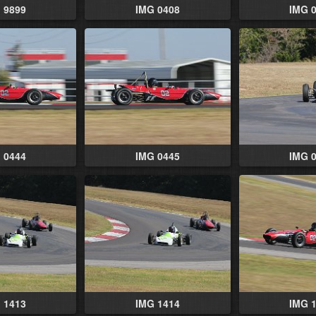
 9899
IMG 0408
IMG 
 0444
IMG 0445
IMG 
 1413
IMG 1414
IMG 