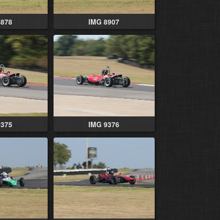
8878
IMG 8907
9375
IMG 9376