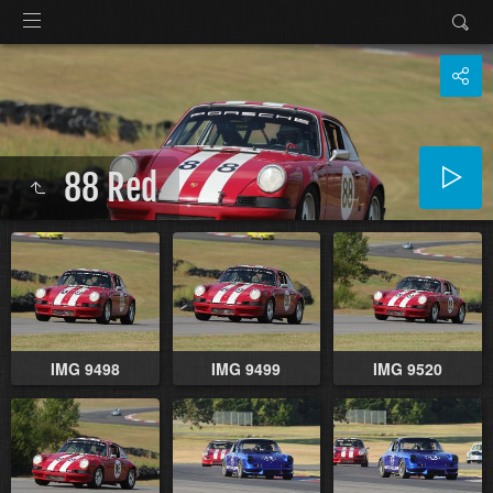
88 Red
IMG 9498
IMG 9499
IMG 9520