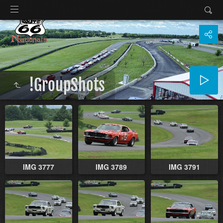
!GroupShots
IMG 3777
IMG 3789
IMG 3791